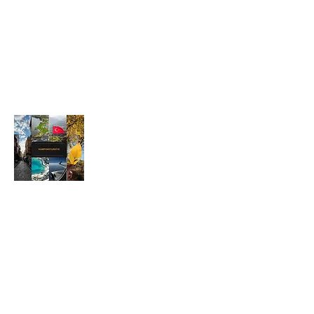
Обо мне
Мы хотим, чтобы вы получили этот
опыт, поделившись с вами прекрасным
опытом, который мы получили во
многих местах, которые мы посетили и
увидели через эту платформу.
Более