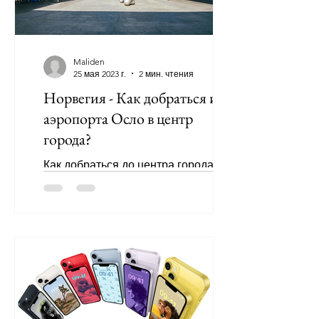
Maliden
25 мая 2023 г.
2 мин. чтения
Норвегия - Как добраться из
аэропорта Осло в центр
города?
Как добраться до центра города из
аэропорта Осло-Гардермуэн (Oslo
Lufthavn)? Один из самых
обдумываемых и волнующих
вопросов при выезде...