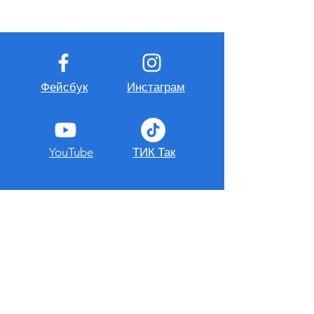
Фейсбук
Инстаграм
YouTube
ТИК Так