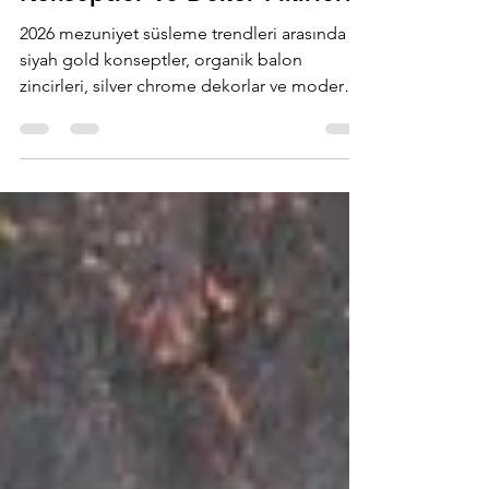
2026 Mezuniyet Süsleme
Trendleri: En Popüler
Konseptler ve Dekor Fikirleri
2026 mezuniyet süsleme trendleri arasında
siyah gold konseptler, organik balon
zincirleri, silver chrome dekorlar ve modern
fotoğraf köşeleri öne çıkıyor. En popüler
mezuniyet dekorasyon fikirlerini keşfedin.