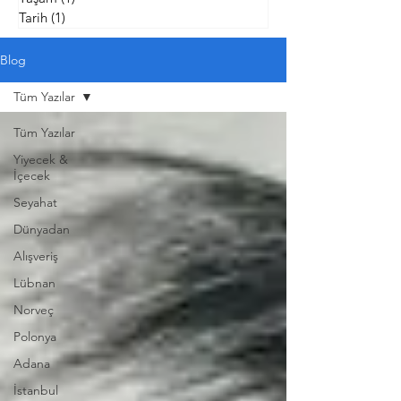
Tarih
(1)
1 yazı
Blog
Tüm Yazılar
Tüm Yazılar
Yiyecek &
İçecek
Seyahat
Dünyadan
Alışveriş
Lübnan
Norveç
Polonya
Adana
İstanbul