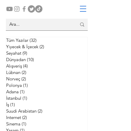
Tüm Yazılar
(32)
32 yazı
Yiyecek & İçecek
(2)
2 yazı
Seyahat
(9)
9 yazı
Dünyadan
(10)
10 yazı
Alışveriş
(4)
4 yazı
Lübnan
(2)
2 yazı
Norveç
(2)
2 yazı
Polonya
(1)
1 yazı
Adana
(1)
1 yazı
İstanbul
(1)
1 yazı
İş
(1)
1 yazı
Suudi Arabistan
(2)
2 yazı
Internet
(2)
2 yazı
Sinema
(1)
1 yazı
Yaşam
(1)
1 yazı