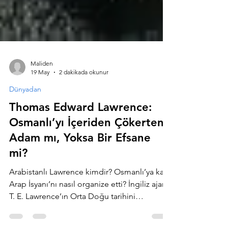
Maliden
19 May
2 dakikada okunur
Dünyadan
Thomas Edward Lawrence:
Osmanlı’yı İçeriden Çökerten
Adam mı, Yoksa Bir Efsane
mi?
Arabistanlı Lawrence kimdir? Osmanlı’ya karşı
Arap İsyanı’nı nasıl organize etti? İngiliz ajanı
T. E. Lawrence’ın Orta Doğu tarihini
değiştiren hikâyesini keşfedin.