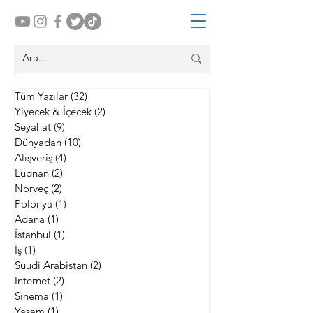
Tüm Yazılar
(32)
32 yazı
Yiyecek & İçecek
(2)
2 yazı
Seyahat
(9)
9 yazı
Dünyadan
(10)
10 yazı
Alışveriş
(4)
4 yazı
Lübnan
(2)
2 yazı
Norveç
(2)
2 yazı
Polonya
(1)
1 yazı
Adana
(1)
1 yazı
İstanbul
(1)
1 yazı
İş
(1)
1 yazı
Suudi Arabistan
(2)
2 yazı
Internet
(2)
2 yazı
Sinema
(1)
1 yazı
Yaşam
(1)
1 yazı