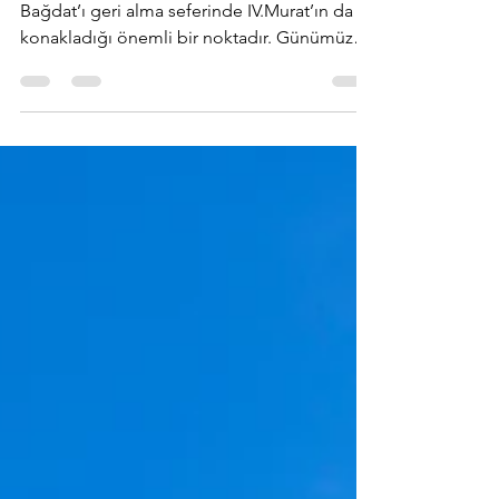
Kesiri Han / Kesri Han
Kesri Kervansarayı, Osmanlı ordusunun
Bağdat’ı geri alma seferinde IV.Murat’ın da
konakladığı önemli bir noktadır. Günümüzde
ise durum başka