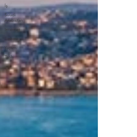
İş
Suudi
Arabistan
Internet
Sinema
Yaşam
Tarih