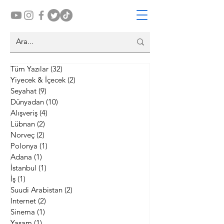
Tüm Yazılar
(32)
32 yazı
Yiyecek & İçecek
(2)
2 yazı
Seyahat
(9)
9 yazı
Dünyadan
(10)
10 yazı
Alışveriş
(4)
4 yazı
Lübnan
(2)
2 yazı
Norveç
(2)
2 yazı
Polonya
(1)
1 yazı
Adana
(1)
1 yazı
İstanbul
(1)
1 yazı
İş
(1)
1 yazı
Suudi Arabistan
(2)
2 yazı
Internet
(2)
2 yazı
Sinema
(1)
1 yazı
Yaşam
(1)
1 yazı