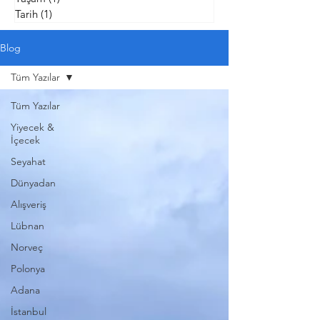
Tarih
(1)
1 yazı
Blog
Tüm Yazılar
Tüm Yazılar
Yiyecek &
İçecek
Seyahat
Dünyadan
Alışveriş
Lübnan
Norveç
Polonya
Adana
İstanbul