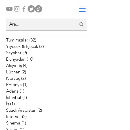
Tüm Yazılar
(32)
32 yazı
Yiyecek & İçecek
(2)
2 yazı
Seyahat
(9)
9 yazı
Dünyadan
(10)
10 yazı
Alışveriş
(4)
4 yazı
Lübnan
(2)
2 yazı
Norveç
(2)
2 yazı
Polonya
(1)
1 yazı
Adana
(1)
1 yazı
İstanbul
(1)
1 yazı
İş
(1)
1 yazı
Suudi Arabistan
(2)
2 yazı
Internet
(2)
2 yazı
Sinema
(1)
1 yazı
Yaşam
(1)
1 yazı