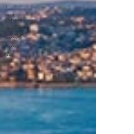
İş
Suudi
Arabistan
Internet
Sinema
Yaşam
Tarih