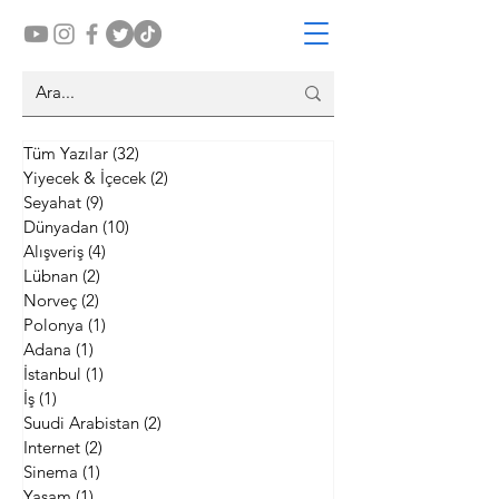
Tüm Yazılar
(32)
32 yazı
Yiyecek & İçecek
(2)
2 yazı
Seyahat
(9)
9 yazı
Dünyadan
(10)
10 yazı
Alışveriş
(4)
4 yazı
Lübnan
(2)
2 yazı
Norveç
(2)
2 yazı
Polonya
(1)
1 yazı
Adana
(1)
1 yazı
İstanbul
(1)
1 yazı
İş
(1)
1 yazı
Suudi Arabistan
(2)
2 yazı
Internet
(2)
2 yazı
Sinema
(1)
1 yazı
Yaşam
(1)
1 yazı