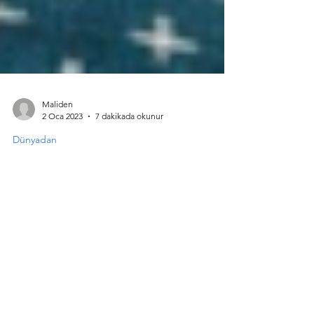
Maliden
2 Oca 2023
7 dakikada okunur
Dünyadan
Hayatınıza İlham Verecek En
İyi 10 Blog Yazarı
Giriş Birçok insan yaşam tarzları ile iş hayatı
hakkında blog içeriği üretmeyi seçiyor.
Günümüzde dünyadaki en iyi on blog
içerik...