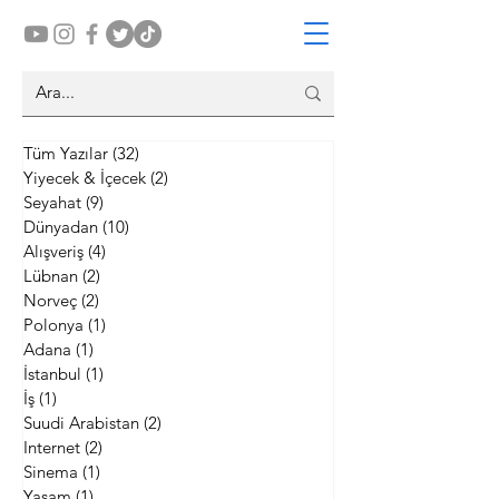
Tüm Yazılar
(32)
32 yazı
Yiyecek & İçecek
(2)
2 yazı
Seyahat
(9)
9 yazı
Dünyadan
(10)
10 yazı
Alışveriş
(4)
4 yazı
Lübnan
(2)
2 yazı
Norveç
(2)
2 yazı
Polonya
(1)
1 yazı
Adana
(1)
1 yazı
İstanbul
(1)
1 yazı
İş
(1)
1 yazı
Suudi Arabistan
(2)
2 yazı
Internet
(2)
2 yazı
Sinema
(1)
1 yazı
Yaşam
(1)
1 yazı