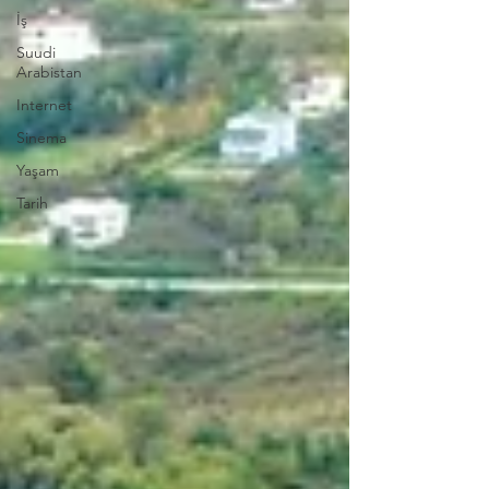
İş
Suudi
Arabistan
Internet
Sinema
Yaşam
Tarih