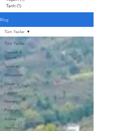
Tarih
(1)
1 yazı
Blog
Tüm Yazılar
Tüm Yazılar
Yiyecek &
İçecek
Seyahat
Dünyadan
Alışveriş
Lübnan
Norveç
Polonya
Adana
İstanbul