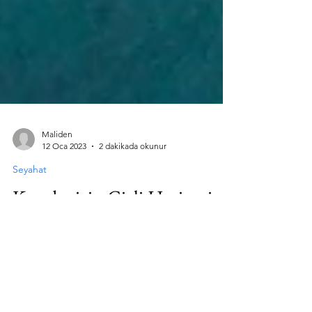
Maliden
12 Oca 2023
2 dakikada okunur
Seyahat
Karadenizin Gizli Hazinesi -
Yason Burnu - Yason Kilisesi /
Ordu
Yason Kilisesi, Ordu Perşembe ilçesine bağlı