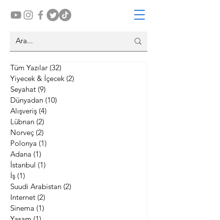
Tüm Yazılar
(32)
32 yazı
Yiyecek & İçecek
(2)
2 yazı
Seyahat
(9)
9 yazı
Dünyadan
(10)
10 yazı
Alışveriş
(4)
4 yazı
Lübnan
(2)
2 yazı
Norveç
(2)
2 yazı
Polonya
(1)
1 yazı
Adana
(1)
1 yazı
İstanbul
(1)
1 yazı
İş
(1)
1 yazı
Suudi Arabistan
(2)
2 yazı
Internet
(2)
2 yazı
Sinema
(1)
1 yazı
Yaşam
(1)
1 yazı