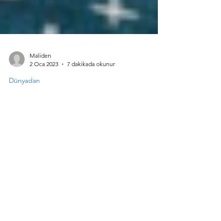
Maliden
2 Oca 2023
7 dakikada okunur
Dünyadan
Hayatınıza İlham Verecek En
İyi 10 Blog Yazarı
Giriş Birçok insan yaşam tarzları ile iş hayatı
hakkında blog içeriği üretmeyi seçiyor.
Günümüzde dünyadaki en iyi on blog
içerik...